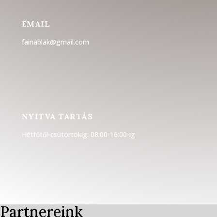
EMAIL
fainablak@gmail.com
NYITVA TARTÁS
Hétfőtől-csütörtökig: 08:00-16:00-ig
Partnereink