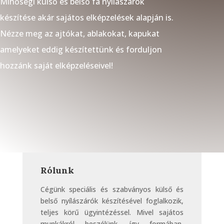
Minőségi külső és belső fa nyílászárók
készítése akár sajátos elképzelések alapján is.
Nézze meg az ajtókat, ablakokat, kapukat
amelyeket eddig készítettünk és forduljon
hozzánk saját elképzeléseivel!
Rólunk
Cégünk speciális és szabványos külső és
belső nyílászárók készítésével foglalkozik,
teljes körű ügyintézéssel. Mivel sajátos
munkákról beszélünk, így formában,