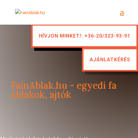
HÍVJON MINKET!: +36-20/323-93-91
AJÁNLATKÉRÉS
FainAblak.hu - egyedi fa
ablakok, ajtók