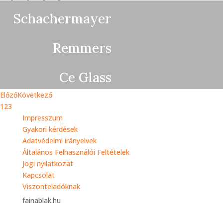
Schachermayer
Remmers
Ce Glass
Előző
Következő
1
2
3
Impresszum
Gyakori kérdések
Adatvédelmi irányelvek
Általános Felhasználói Feltételek
Jogi nyilatkozat
Kapcsolat
Viszonteladóknak
fainablak.hu