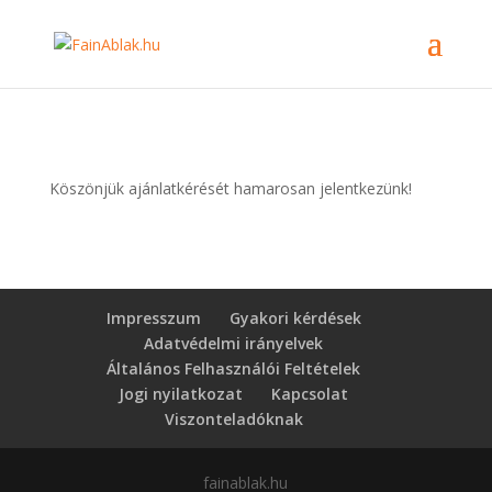
Köszönjük ajánlatkérését hamarosan jelentkezünk!
Impresszum
Gyakori kérdések
Adatvédelmi irányelvek
Általános Felhasználói Feltételek
Jogi nyilatkozat
Kapcsolat
Viszonteladóknak
fainablak.hu